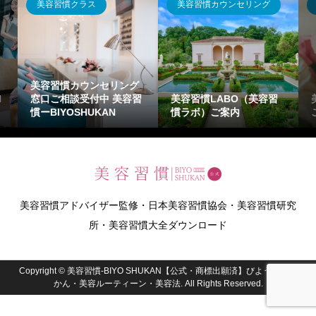
美容習慣クラス
美容習慣カウンセリング
美容習慣カウンセリング
N
窓口ご相談受付中 美容習
美容習慣LABO（美容習
慣ーBIYOSHUKAN
慣ラボ）ご案内
美容習慣アドバイザー監修・日本美容習慣協会・美容習慣研究
所・美容習慣大全ダウンロード
Copyright ©
美容習慣-BIYO SHUKAN【公式・商標出願済】びようしゅう
かん・美容ルーティーン・美容法. All Rights Reserved.